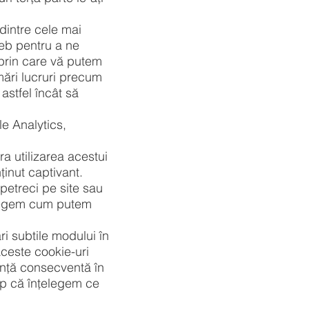
dintre cele mai
web pentru a ne
e prin care vă putem
ări lucruri precum
 astfel încât să
e Analytics,
ra utilizarea acestui
inut captivant.
petreci pe site sau
țelegem cum putem
ri subtile modului în
 aceste cookie-uri
iență consecventă în
imp că înțelegem ce