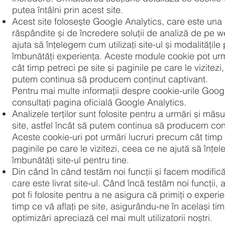
putea întâlni prin acest site.
Acest site folosește Google Analytics, care este una 
răspândite și de încredere soluții de analiză de pe 
ajuta să înțelegem cum utilizați site-ul și modalitățil
îmbunătăți experiența. Aceste module cookie pot urm
cât timp petreci pe site și paginile pe care le vizitezi,
putem continua să producem conținut captivant.
Pentru mai multe informații despre cookie-urile Googl
consultați pagina oficială Google Analytics.
Analizele terților sunt folosite pentru a urmări și măsu
site, astfel încât să putem continua să producem conț
Aceste cookie-uri pot urmări lucruri precum cât timp 
paginile pe care le vizitezi, ceea ce ne ajută să în
îmbunătăți site-ul pentru tine.
Din când în când testăm noi funcții și facem modifică
care este livrat site-ul. Când încă testăm noi funcții,
pot fi folosite pentru a ne asigura că primiți o exper
timp ce vă aflați pe site, asigurându-ne în același t
optimizări apreciază cel mai mult utilizatorii noștri.