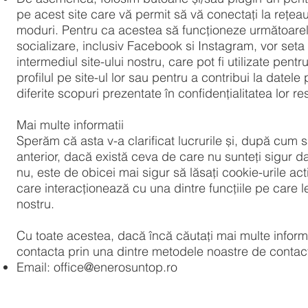
pe acest site care vă permit să vă conectați la rețeaua
moduri. Pentru ca acestea să funcționeze următoarele
socializare, inclusiv Facebook si Instagram, vor seta 
intermediul site-ului nostru, care pot fi utilizate pent
profilul pe site-ul lor sau pentru a contribui la datele 
diferite scopuri prezentate în confidențialitatea lor re
Mai multe informatii
Sperăm că asta v-a clarificat lucrurile și, după cum 
anterior, dacă există ceva de care nu sunteți sigur d
nu, este de obicei mai sigur să lăsați cookie-urile act
care interacționează cu una dintre funcțiile pe care le 
nostru.
Cu toate acestea, dacă încă căutați mai multe informa
contacta prin una dintre metodele noastre de contact
Email:
office@enerosuntop.ro