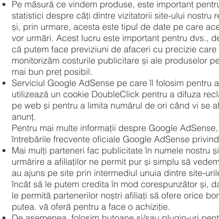
Pe măsură ce vindem produse, este important pentru
statistici despre câți dintre vizitatorii site-ului nostru 
și, prin urmare, acesta este tipul de date pe care ace
vor urmări. Acest lucru este important pentru dvs.,
că putem face previziuni de afaceri cu precizie care
monitorizăm costurile publicitare și ale produselor p
mai bun preț posibil.
Serviciul Google AdSense pe care îl folosim pentru a 
utilizează un cookie DoubleClick pentru a difuza rec
pe web și pentru a limita numărul de ori când vi se 
anunț.
Pentru mai multe informații despre Google AdSense, 
întrebările frecvente oficiale Google AdSense privind 
Mai mulți parteneri fac publicitate în numele nostru ș
urmărire a afiliaților ne permit pur și simplu să vedem
au ajuns pe site prin intermediul unuia dintre site-uril
încât să le putem credita în mod corespunzător și, d
le permită partenerilor noștri afiliați să ofere orice b
putea. vă oferă pentru a face o achiziție.
De asemenea, folosim butoane și/sau plugin-uri pentr