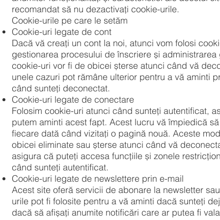
recomandat să nu dezactivați cookie-urile.
Cookie-urile pe care le setăm
Cookie-uri legate de cont
Dacă vă creați un cont la noi, atunci vom folosi cooki
gestionarea procesului de înscriere și administrarea
cookie-uri vor fi de obicei șterse atunci când vă deco
unele cazuri pot rămâne ulterior pentru a vă aminti pr
când sunteți deconectat.
Cookie-uri legate de conectare
Folosim cookie-uri atunci când sunteți autentificat, as
putem aminti acest fapt. Acest lucru vă împiedică să
fiecare dată când vizitați o pagină nouă. Aceste mo
obicei eliminate sau șterse atunci când vă deconecta
asigura că puteți accesa funcțiile și zonele restricți
când sunteți autentificat.
Cookie-uri legate de newslettere prin e-mail
Acest site oferă servicii de abonare la newsletter sau
urile pot fi folosite pentru a vă aminti dacă sunteți dej
dacă să afișați anumite notificări care ar putea fi va