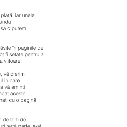
 plată, iar unele
manda
t să o putem
găsite în paginile de
t fi setate pentru a
a viitoare.
e, vă oferim
l în care
 a vă aminti
încât aceste
onați cu o pagină
e de terți de
i terță parte le-ați