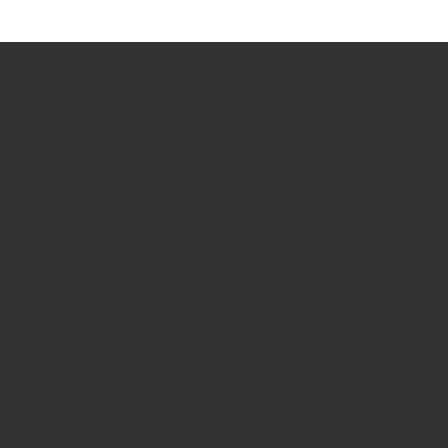
Ai intrebari?
Contacteaza-ne!
Completeaza formularul de contact si reveni
cel mai scurt timp.