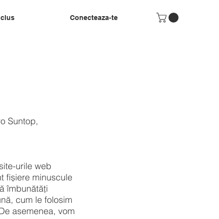
nclus
Conecteaza-te
ro Suntop,
ite-urile web
nt fișiere minuscule
ă îmbunătăți
ună, cum le folosim
i. De asemenea, vom