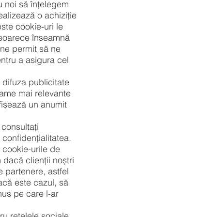
 noi să înțelegem
realizează o achiziție
ste cookie-uri le
 deoarece înseamnă
 ne permit să ne
entru a asigura cel
difuza publicitate
lame mai relevante
afișează un anumit
consultați
confidențialitatea.
i cookie-urile de
 dacă clienții noștri
e partenere, astfel
acă este cazul, să
onus pe care l-ar
u rețelele sociale