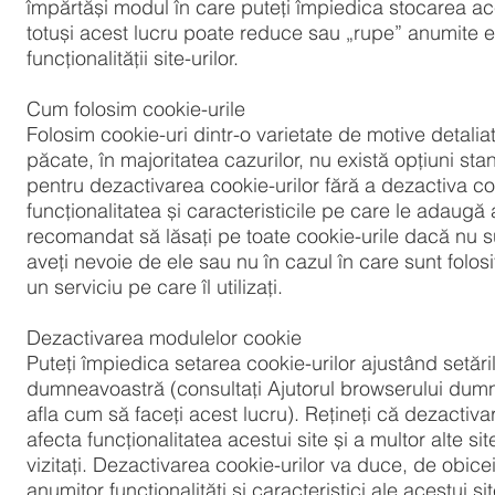
împărtăși modul în care puteți împiedica stocarea ace
totuși acest lucru poate reduce sau „rupe” anumite 
funcționalității site-urilor.
Cum folosim cookie-urile
Folosim cookie-uri dintr-o varietate de motive detalia
păcate, în majoritatea cazurilor, nu există opțiuni sta
pentru dezactivarea cookie-urilor fără a dezactiva c
funcționalitatea și caracteristicile pe care le adaugă 
recomandat să lăsați pe toate cookie-urile dacă nu s
aveți nevoie de ele sau nu în cazul în care sunt folosi
un serviciu pe care îl utilizați.
Dezactivarea modulelor cookie
Puteți împiedica setarea cookie-urilor ajustând setări
dumneavoastră (consultați Ajutorul browserului dum
afla cum să faceți acest lucru). Rețineți că dezactiva
afecta funcționalitatea acestui site și a multor alte si
vizitați. Dezactivarea cookie-urilor va duce, de obice
anumitor funcționalități și caracteristici ale acestui si