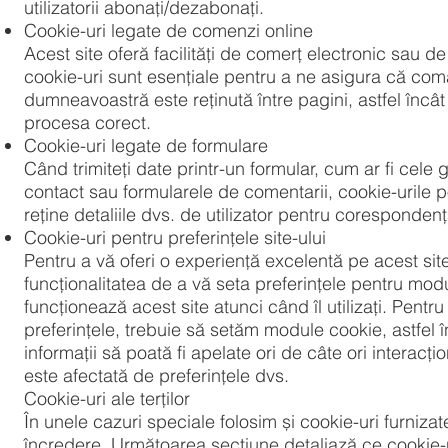
utilizatorii abonați/dezabonați.
Cookie-uri legate de comenzi online
Acest site oferă facilități de comerț electronic sau de
cookie-uri sunt esențiale pentru a ne asigura că co
dumneavoastră este reținută între pagini, astfel încâ
procesa corect.
Cookie-uri legate de formulare
Când trimiteți date printr-un formular, cum ar fi cele 
contact sau formularele de comentarii, cookie-urile po
reține detaliile dvs. de utilizator pentru corespondenț
Cookie-uri pentru preferințele site-ului
Pentru a vă oferi o experiență excelentă pe acest sit
funcționalitatea de a vă seta preferințele pentru modu
funcționează acest site atunci când îl utilizați. Pentru
preferințele, trebuie să setăm module cookie, astfel 
informații să poată fi apelate ori de câte ori interacți
este afectată de preferințele dvs.
Cookie-uri ale terților
În unele cazuri speciale folosim și cookie-uri furnizat
încredere. Următoarea secțiune detaliază ce cookie-ur