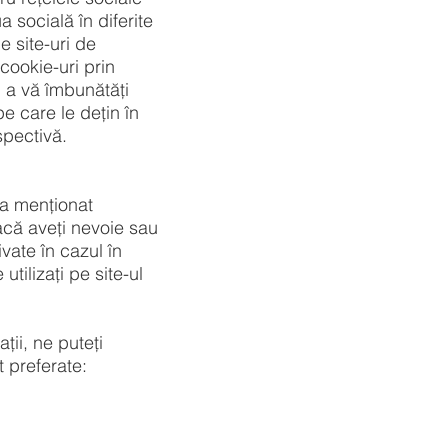
 socială în diferite
 site-uri de
cookie-uri prin
ru a vă îmbunătăți
pe care le dețin în
spectivă.
sa menționat
acă aveți nevoie sau
ivate în cazul în
utilizați pe site-ul
ții, ne puteți
 preferate: