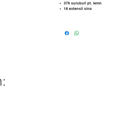
376 suruburi pt. lemn
18 extensii sina
:
5