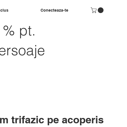
nclus
Conecteaza-te
1% pt.
persoaje
m trifazic pe acoperis