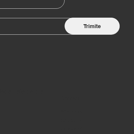
Trimite
edia - afla despre
Contact
k
Whats App
m
0737 076 413
0737 076 415