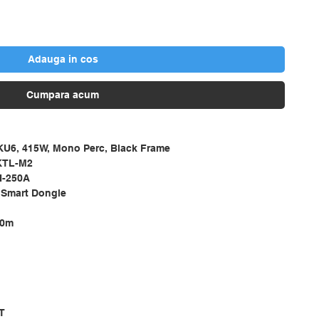
Adauga in cos
Cumpara acum
KU6, 415W, Mono Perc, Black Frame
0KTL-M2
H-250A
 Smart Dongle
50m
T