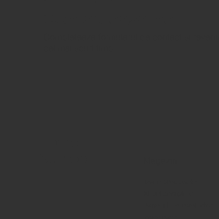
Contacteaza-ne!
Completeaza formularul de contact si reveni
cel mai scurt timp.
Enero
Suntop
Magazin
Toate produsele
Kituri complete
Panouri Fotovoltaice
Invertoare