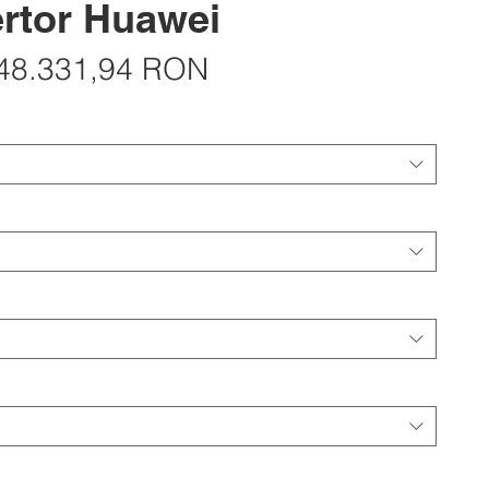
vertor Huawei
Regular
Sale
48.331,94 RON
Price
Price