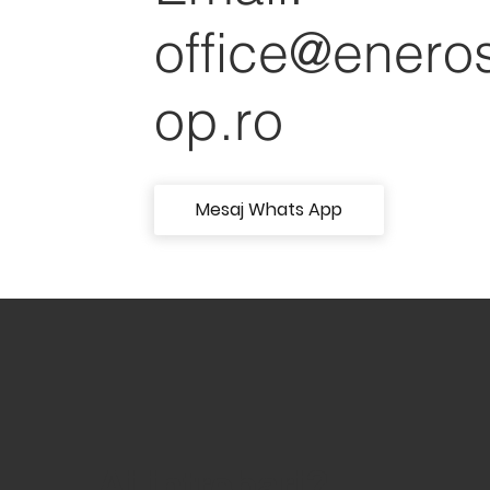
office@enero
op.ro
Mesaj Whats App
Ai intrebari?