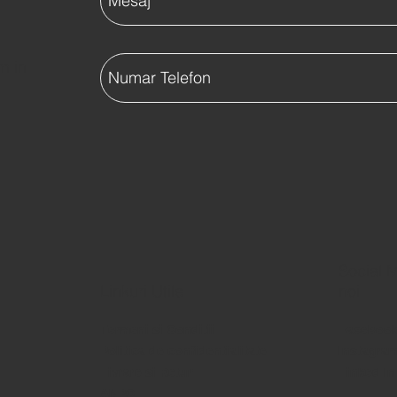
m in
Social M
Linkuri Utile
noi
Termeni si Conditii
Faceboo
Politica de confidentialitate
Instagra
Livrare si Retur
Linked In
ANPC