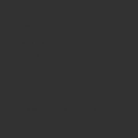
Magazin
Toate produsele
Kituri complete
Panouri Fotovoltaice
Invertoare
Accesorii
Social Media - afla despre noi
Facebook
Instagram
Linked In