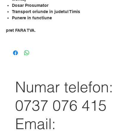
Dosar Prosumator
Transport oriunde in judetul Timis
Punere in functiune
pret FARA TVA.
Numar telefon:
0737 076 415
Email: