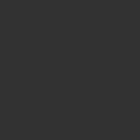
Enero Suntop
Contact
Whats App
0737 076 415
0737 076 413
0737 076 416
Timisoara, Romania
Enero Suntop S.R.L.
RO 46756496
J35/4131/2022
Sediu social: Jud. Timiş, Mun. Timişoara, Str.
Simion Bărnuţiu, Nr.11, Spatiu Comercial,
Camera 1
Punct de lucru: Strada Dornei 3, Timisoara
Website creat cu placere de
Wingman-Digital.com